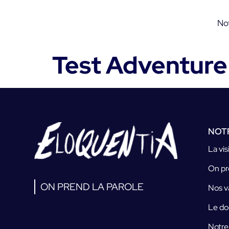
No
Test Adventure
NOT
La vis
On pr
ON PREND LA PAROLE
Nos v
Le do
Notre