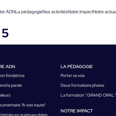
tre ADN
La pédagogie
Nos activités
Notre impact
Notre actual
 5
RE ADN
LA PÉDAGOGIE
ion fondatrice
Porter sa voix
end la parole
Deux formations phares
aleurs
La formation " GRAND ORAL 
cumentaire “A voix haute”
NOTRE IMPACT
 histoire en quelques dates