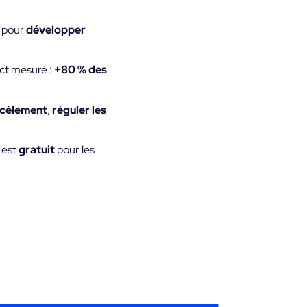
 pour
développer
act mesuré :
+80 % des
rcèlement
,
réguler les
 est
gratuit
pour les