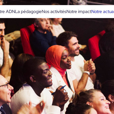
tre ADN
La pédagogie
Nos activités
Notre impact
Notre actual