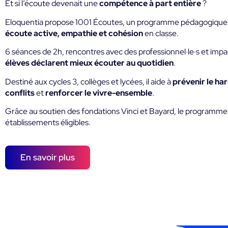
Et si l’écoute devenait une
compétence à part entière
?
Eloquentia propose 1001 Écoutes, un programme pédagogique
écoute active, empathie et cohésion
en classe.
6 séances de 2h, rencontres avec des professionnel·le·s et imp
élèves déclarent mieux écouter au quotidien
.
Destiné aux cycles 3, collèges et lycées, il aide à
prévenir le ha
conflits
et
renforcer le vivre-ensemble
.
Grâce au soutien des fondations Vinci et Bayard, le programme
établissements éligibles.
En savoir plus